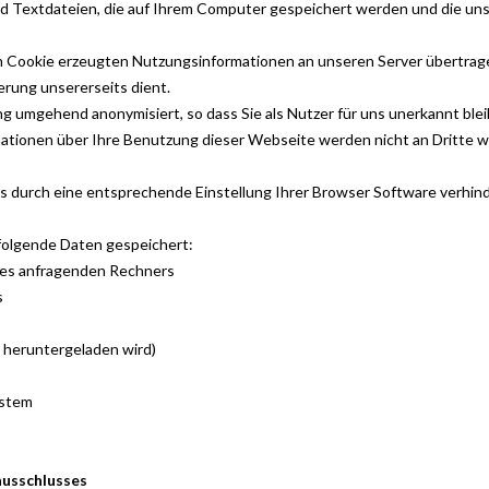
ind Textdateien, die auf Ihrem Computer gespeichert werden und die un
n Cookie erzeugten Nutzungsinformationen an unseren Server übertra
rung unsererseits dient.
 umge­hend anony­mi­siert, so dass Sie als Nutzer für uns unerkannt blei
ationen über Ihre Benutzung dieser Webseite werden nicht an Dritte 
 durch eine entsprechende Einstellung Ihrer Browser Software verhind
folgende Daten gespeichert:
 des anfragenden Rechners
s
 heruntergeladen wird)
ystem
ausschlusses