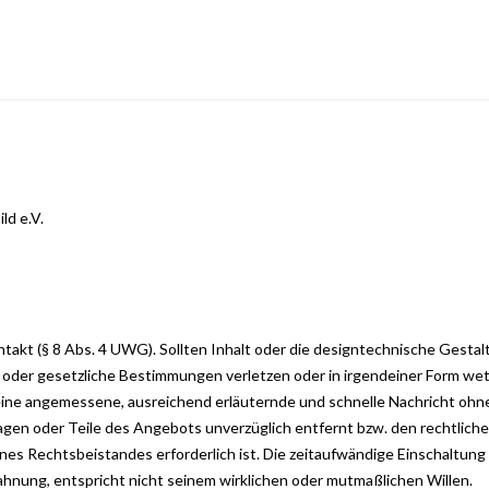
ld e.V.
kt (§ 8 Abs. 4 UWG). Sollten Inhalt oder die designtechnische Gestalt
 oder gesetzliche Bestimmungen verletzen oder in irgendeiner Form w
 eine angemessene, ausreichend erläuternde und schnelle Nachricht ohn
gen oder Teile des Angebots unverzüglich entfernt bzw. den rechtlic
ines Rechtsbeistandes erforderlich ist. Die zeitaufwändige Einschaltung
hnung, entspricht nicht seinem wirklichen oder mutmaßlichen Willen.