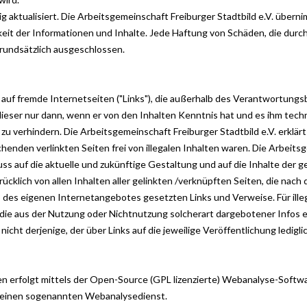
g aktualisiert. Die Arbeitsgemeinschaft Freiburger Stadtbild e.V. übern
igkeit der Informationen und Inhalte. Jede Haftung von Schäden, die du
grundsätzlich ausgeschlossen.
 auf fremde Internetseiten ("Links"), die außerhalb des Verantwortung
t dieser nur dann, wenn er von den Inhalten Kenntnis hat und es ihm tec
 zu verhindern. Die Arbeitsgemeinschaft Freiburger Stadtbild e.V. erklärt
enden verlinkten Seiten frei von illegalen Inhalten waren. Die Arbeitsg
fluss auf die aktuelle und zukünftige Gestaltung und auf die Inhalte der 
drücklich von allen Inhalten aller gelinkten /verknüpften Seiten, die nac
alb des eigenen Internetangebotes gesetzten Links und Verweise. Für ille
die aus der Nutzung oder Nichtnutzung solcherart dargebotener Infos en
icht derjenige, der über Links auf die jeweilige Veröffentlichung ledigli
 erfolgt mittels der Open-Source (GPL lizenzierte) Webanalyse-Softw
m einen sogenannten Webanalysedienst.