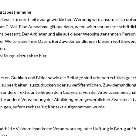
hutzbestimmung
ieser Internetseite zur gewerblichen Werbung wird ausdrücklich unters
 E-Mail. Eine Ausnahme gilt nur dann, wenn wir zuvor unsere schriftlich
ns besteht. Der Anbieter und alle auf dieser Website genannten Person
r Weitergabe ihrer Daten. Bei Zuwiderhandlungen bleiben wettbewerbs
en.
rklärung, einzusehen
hier
.
en Grafiken und Bilder sowie die Beiträge sind urheberrechtlich gesch
, zu bearbeiten, auszudrucken oder zu veröffentlichen. Zuwiderhandlun
esondere Texte, unterliegen dem Copyright von der Arbeitsgemeinschaft 
iche andere Verwendung der Abbildungen zu gewerblichen Zwecken ist a
folgen, sofern rechtzeitig Kontakt aufgenommen wurde.
dtbild e.V. übernimmt keine Verantwortung oder Haftung in Bezug auf W
wird.