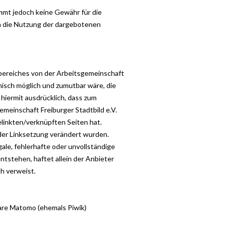
immt jedoch keine Gewähr für die
rch die Nutzung der dargebotenen
sbereiches von der Arbeitsgemeinschaft
hnisch möglich und zumutbar wäre, die
 hiermit ausdrücklich, dass zum
emeinschaft Freiburger Stadtbild e.V.
gelinkten/verknüpften Seiten hat.
h der Linksetzung verändert wurden.
gale, fehlerhafte oder unvollständige
tstehen, haftet allein der Anbieter
ch verweist.
are Matomo (ehemals Piwik)